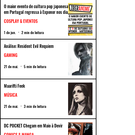
O maior evento de cultura pop japonesa
em Portugal regressa à Exponor nos dias
10 e 11 de outubro
COSPLAY & EVENTOS
1 de jun.
2 min de leitura
Análise: Resident Evil Requiem
GAMING
21 de mai.
5 min de leitura
Maarifti Feek
MÚSICA
21 de mai.
3 min de leitura
DC POCKET Chegam em Maio à Devir
COMICS & MANGA