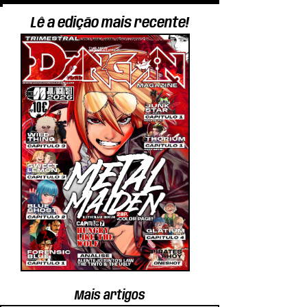
Lê a edição mais recente!
Atraso da edição física
Dangan Magazi
#2 ABR/MAI
Festival Conta
Mais artigos