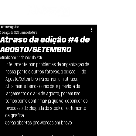
Dangan Magazine
1 de ago. de 2025
1 min de leitura
Atraso da edição #4 de
AGOSTO/SETEMBRO
Atualizado:
10 de nov. de 2025
Infelizmente por problemas de organização da 
nossa parte e outros fatores, a edição 
#4
 de 
Agosto/Setembro irá sofrer um atraso.
Atualmente temos como data prevista de 
lançamento o dia 14 de Agosto, porem não 
temos como confirmar já que vai depender do 
processo de chegada do stock directamente 
da gráfica. 
Serão abertas pré-vendas em breve.