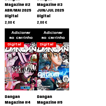
Magazine #2
Magazine #3
ABR/MAI 2025
JUN/JUL 2025
Digital
Digital
Preço
Preço
2,00 €
2,00 €
Adicionar
Adicionar
ao carrinho
ao carrinho
Digital
Digital
Dangan
Dangan
Magazine #4
Magazine #5