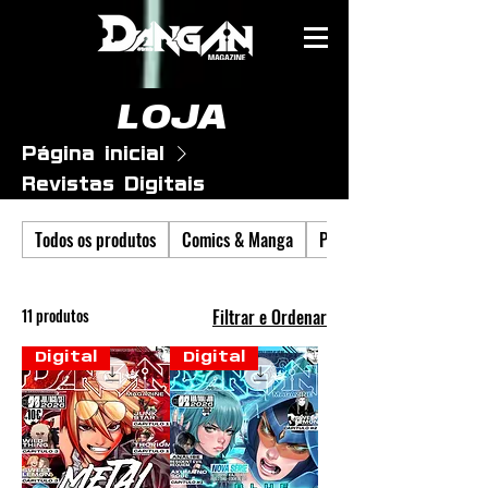
LOJA
Página inicial
Revistas Digitais
Todos os produtos
Comics & Manga
Prints/Posters
11 produtos
Filtrar e Ordenar
Digital
Digital