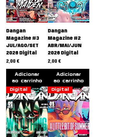
Dangan
Dangan
Magazine #3
Magazine #2
JUL/AGO/SET
ABR/MAI/JUN
2026 Digital
2026 Digital
Preço
Preço
2,00 €
2,00 €
Adicionar
Adicionar
ao carrinho
ao carrinho
Digital
Digital