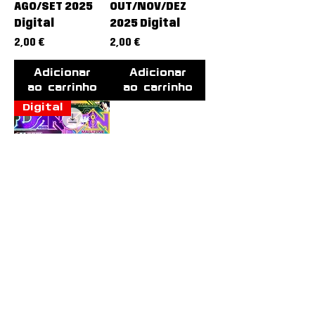
AGO/SET 2025
OUT/NOV/DEZ
Digital
2025 Digital
Preço
Preço
2,00 €
2,00 €
Adicionar
Adicionar
ao carrinho
ao carrinho
Digital
Dangan
Magazine #1
JAN/FEV/MAR
2026 Digital