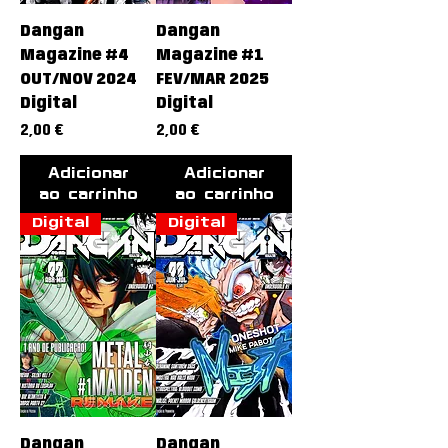
Dangan
Dangan
Magazine #4
Magazine #1
OUT/NOV 2024
FEV/MAR 2025
Digital
Digital
Preço
Preço
2,00 €
2,00 €
Adicionar
Adicionar
ao carrinho
ao carrinho
Digital
Digital
Dangan
Dangan