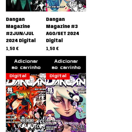
Dangan
Dangan
Magazine
Magazine #3
#2JUN/JUL
AGO/SET 2024
2024 Digital
Digital
Preço
Preço
1,50 €
1,50 €
Adicionar
Adicionar
ao carrinho
ao carrinho
Digital
Digital