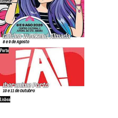
Almada
Golden Weekend Almada
8 e 9 de Agosto
Porto
Iberanime Porto
10 e 11 de Outubro
Lisboa