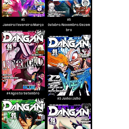
#1
#5
Janeiro/Fevereiro/Março
Outubro/Novembro/Dezem
bro
#4 Agosto/Setembro
#3 Junho/Julho