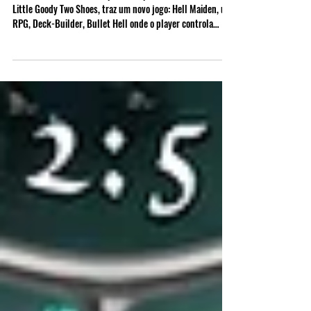
23 de mar.
2 min de leitura
A Promissora Demo De Hell Maiden
Astral Shift, o estúdio responsável por Pocket Mirror e
Little Goody Two Shoes, traz um novo jogo: Hell Maiden, um
RPG, Deck-Builder, Bullet Hell onde o player controla
Dante na sua jornada para escapar do Inferno e voltar para
o Céu e tem que sobreviver a hordas de inimigos para
conseguir escapar do inferno mais uma vez.