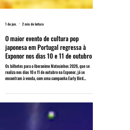
1 de jun.
2 min de leitura
O maior evento de cultura pop
japonesa em Portugal regressa à
Exponor nos dias 10 e 11 de outubro
Os bilhetes para o Iberanime Matosinhos 2026, que se
realiza nos dias 10 e 11 de outubro na Exponor, já se
encontram à venda, com uma campanha Early Bird
disponível até 30 de junho, permitindo aos fãs garantir o
acesso ao evento aos preços mais baixos. Reconhecido como
o maior evento nacional dedicado à cultura japonesa,
anime, manga, cosplay, gaming e entretenimento asiático, o
Iberanime regressa ao Norte do país para mais uma edição