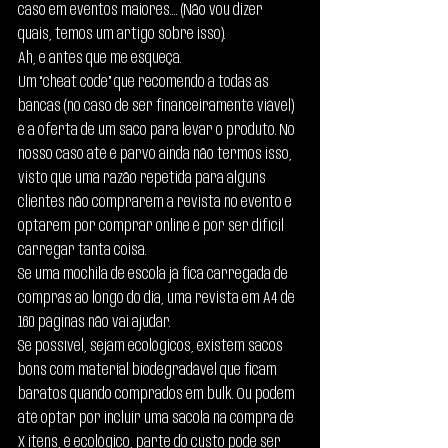
caso em eventos maiores…. (Não vou dizer 
quais, temos um artigo sobre isso).
Ah, e antes que me esqueça.
Um “cheat code” que recomendo a todas as 
bancas (no caso de ser financeiramente viável) 
é a oferta de um saco para levar o produto. No 
nosso caso até é parvo ainda não termos isso, 
visto que uma razão repetida para alguns 
clientes não comprarem a revista no evento e 
optarem por comprar online é por ser difícil 
carregar tanta coisa.
Se uma mochila de escola já fica carregada de 
compras ao longo do dia, uma revista em A4 de 
160 páginas não vai ajudar.
Se possível, sejam ecológicos, existem sacos 
bons com material biodegradável que ficam 
baratos quando comprados em bulk. Ou podem 
até optar por incluir uma sacola na compra de 
X itens, é ecológico, parte do custo pode ser 