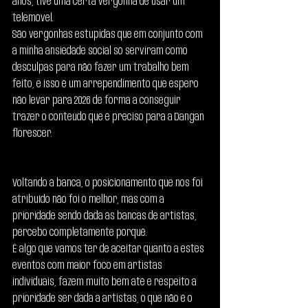
anos, tive uma certa vergonha de usar um 
telemóvel.
São vergonhas estupidas que em conjunto com 
a minha ansiedade social só serviram como 
desculpas para não fazer um trabalho bem 
feito, e isso é um arrependimento que espero 
não levar para 2026 de forma a conseguir 
trazer o conteúdo que é preciso para a Dangan 
florescer.
Voltando à banca, o posicionamento que nos foi 
atribuído não foi o melhor, mas com a 
prioridade sendo dada às bancas de artistas, 
percebo completamente porquê.
É algo que vamos ter de aceitar quanto a estes 
eventos com maior foco em artistas 
individuais, fazem muito bem até e respeito a 
prioridade ser dada a artistas, o que não é o 