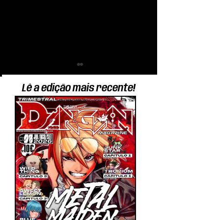
Lê a edição mais recente!
Dangan Magazine no
Como foi o Pop
Festival Contacto
Festival?