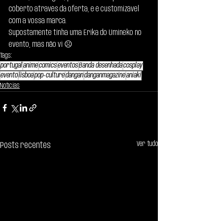
coberto através da oferta, e é customizável 
com a vossa marca.
Supostamente tinha uma Erika do Umineko no 
evento, mas não vi ☹
Tags:
portugal
anime
comics
eventos
Banda desenhada
cosplay
evento
lisboa
pop-culture
dangan
danganmagazine
aniaki
Notícias
Ver tudo
Posts recentes