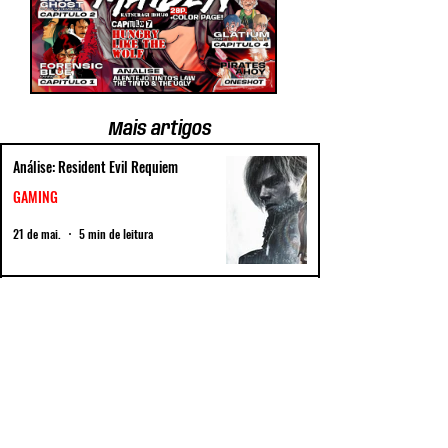
Mais artigos
Análise: Resident Evil Requiem
GAMING
21 de mai.
5 min de leitura
Maarifti Feek
MÚSICA
21 de mai.
3 min de leitura
DC POCKET Chegam em Maio à Devir