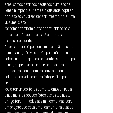
área, somos patinhos pequenos num lago de 
Genshin Impact, e… nem sei o que anda popular 
por isso só vou dizer Genshin mesmo. Ah, e Uma 
Musume, claro.
Perdemos também outra oportunidade pela 
banca ser tão complicada. A cobertura 
extensa do evento.
A nossa equipa é pequena, mas com 3 pessoas 
numa banca, não vejo razão para não ter uma 
cobertura fotográfica do evento. Isto foi culpa 
minha, na pressa para sair de casa e não ter 
atrasos na montagem, não ouvi os meus 
colegas e deixei a câmara fotográfica para 
trás.
Podia ter tirado fotos com o telemóvel? Podia, 
ainda mais, as poucas fotos que estão neste 
artigo foram tiradas assim mesmo. Mas para 
um projeto que está em andamento há quase 2 