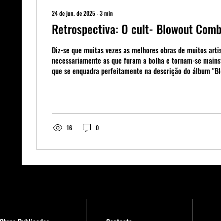
24 de jun. de 2025
∙
3
min
Retrospectiva: O cult- Blowout Com
Diz-se que muitas vezes as melhores obras de muitos arti
necessariamente as que furam a bolha e tornam-se mainstream. Id
que se enquadra perfeitamente na descrição do álbum "B
icónico, porém pouco comentado, grupo de rap Digable Pl
conhecido pelo seu hit single "Rebirth of Slick (Cool Like 
16
0