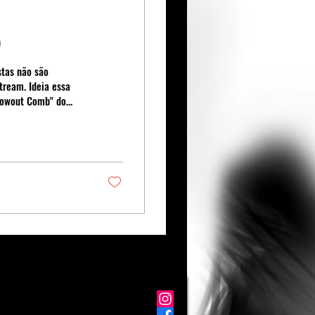
b
stas não são
eia essa
lowout Comb" do
anets, mais
Dat)" de 1992.