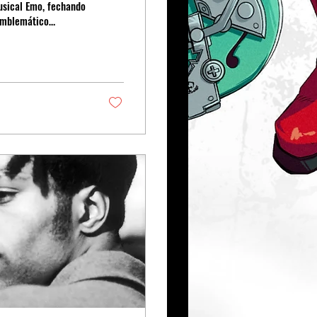
usical Emo, fechando
 emblemático
 nome.