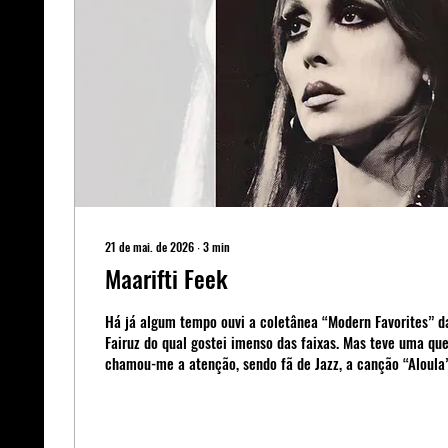
21 de mai. de 2026
∙
3
min
Maarifti Feek
Há já algum tempo ouvi a coletânea “Modern Favorites” da
Fairuz do qual gostei imenso das faixas. Mas teve uma qu
chamou-me a atenção, sendo fã de Jazz, a canção “Aloula
levou-me a conhecer o álbum de 1987 “Maarifti Feek”, que
para músicas tradicionalmente árabe com a composição m