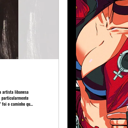
 artista libanesa
e particularmente
” foi o caminho que
 une o seu talento
ais ocidental.