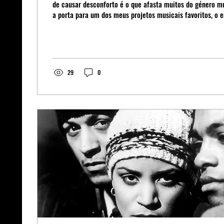
de causar desconforto é o que afasta muitos do género m
a porta para um dos meus projetos musicais favoritos, o
“American Football” da banda norte-americana de mesmo
29
0